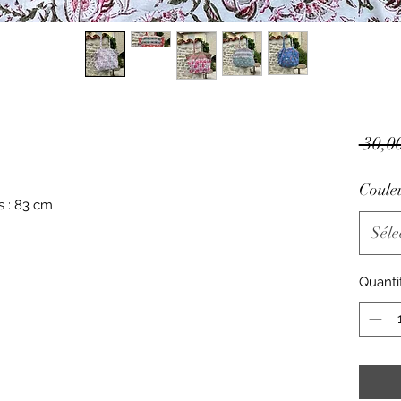
 30,0
Coule
s : 83 cm
Séle
Quanti